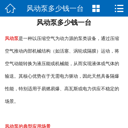



风动泵多少钱一台
网站首页

风动泵多少钱一台
公司简介
产品展示
风动泵
是一种以压缩空气为动力源的泵类设备，通过压缩
新闻中心
空气推动内部机械结构（如活塞、涡轮或隔膜）运动，将
空气动能转换为液压能或机械能，从而实现液体或气体的
荣誉资质
输送。其核心优势在于无需电力驱动，因此天然具备隔爆
公司场景
性能，特别适用于易燃易爆、高瓦斯或电力供应不稳定的
联系我们
场景。
风动泵的典型应用场景