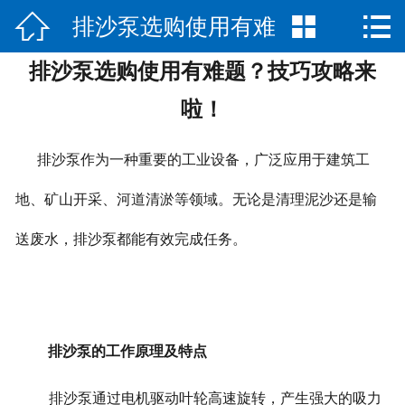



排沙泵选购使用有难
网站首页

排沙泵选购使用有难题？技巧攻略来
公司简介
题？技巧攻略来啦！
啦！
产品展示
排沙泵作为一种重要的工业设备，广泛应用于建筑工
新闻中心
地、矿山开采、河道清淤等领域。无论是清理泥沙还是输
荣誉资质
送废水，排沙泵都能有效完成任务。
公司场景
联系我们
排沙泵的工作原理及特点
排沙泵通过电机驱动叶轮高速旋转，产生强大的吸力