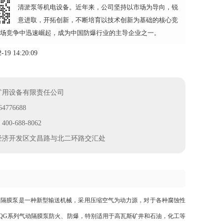
清淤泵等机电设备。近年来，公司坚持以市场为导向，锐
意进取，开拓创新，不断培育以技术创新为基础的核心竞
场竞争中迅速崛起，成为中国防爆行业的主导企业之一。
9 14:20:09
矿用设备有限责任公司
776688
-688-8062
经济开发区文昌路与北二环路交汇处
动隔膜泵是一种新型输送机械，采用压缩空气为动力源，对于各种腐蚀性
QG
系列气动隔膜泵防火、防爆，特别适用于高瓦斯矿井和石油，化工等