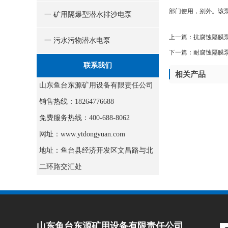
部门使用，别外。该
一 矿用隔爆型潜水排沙电泵
上一篇：
抗腐蚀隔膜
一 污水污物潜水电泵
下一篇：
耐腐蚀隔膜
联系我们
相关产品
山东鱼台东源矿用设备有限责任公司
销售热线：18264776688
免费服务热线：400-688-8062
网址：www.ytdongyuan.com
地址：鱼台县经济开发区文昌路与北
二环路交汇处
山东鱼台东源矿用设备有限责任公司