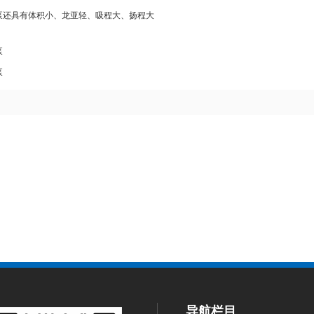
泵还具有体积小、龙亚轻、吸程大、扬程大
泵
泵
导航栏目