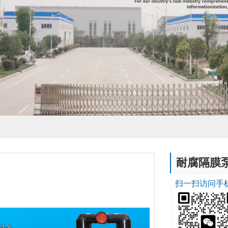
耐腐隔膜
扫一扫访问手