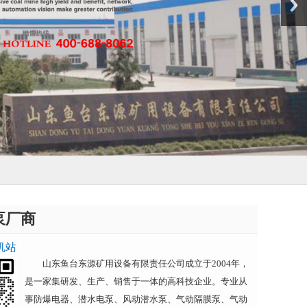
泵厂商
机站
山东鱼台东源矿用设备有限责任公司成立于2004年，
是一家集研发、生产、销售于一体的高科技企业。专业从
事防爆电器、潜水电泵、风动潜水泵、气动隔膜泵、气动