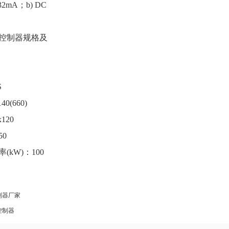
32mA
；
b) DC
控制器规格及
S
140(660)
x120
50
率
(kW)
：
100
制器厂家
控制器