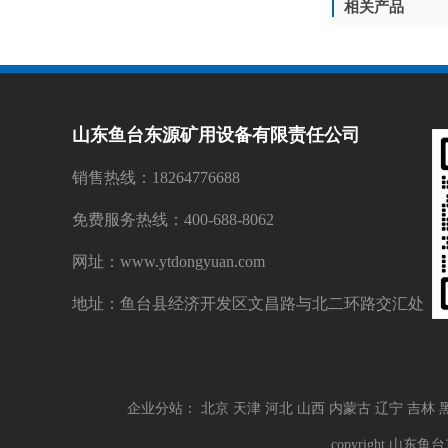
相关产品
山东鱼台东源矿用设备有限责任公司
销售热线：18264776688
免费服务热线：400-688-8062
网址：www.ytdongyuan.com
地址：鱼台县经济开发区文昌路与北二环路交汇处
企业分站：
北京
天津
河北
山西
内蒙古
辽宁
吉林
copyright 山东