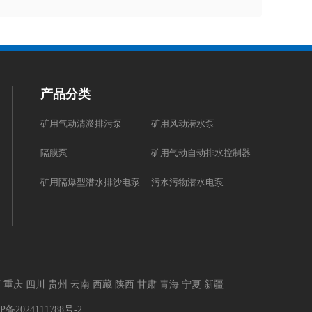
产品分类
矿用气动清淤排污泵
矿用风动潜水泵
隔膜泵
矿用气动自动排水控制器
矿用隔爆型潜水排沙电泵
污水污物潜水电泵
西
重庆
四川
贵州
云南
西藏
陕西
甘肃
青海
宁夏
新疆
P备2024111788号-2