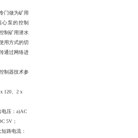
专门做为矿用
离心泵的控制
控制矿用潜水
使用方式的切
传通过网络进
控制器技术参
 x 120
、
2 x
出电压：
a)AC
DC 5V
；
大短路电流：