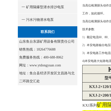
当高位检测探头动作
一 矿用隔爆型潜水排沙电泵
工作，如此循环。
一 污水污物潜水电泵
当高位检测探头动作
技术参数
:
联系我们
1）额定电流60、80、1
山东鱼台东源矿用设备有限责任公司
2）本安电路输出电压D
销售热线：18264776688
3）本安电路工作电流DC
免费服务热线：400-688-8062
4)本安电路大短路电流
网址：www.ytdongyuan.com
地址：鱼台县经济开发区文昌路与北
型
二环路交汇处
KXJ-2×120/1
KXJ-2×200/1
矿用
KXJ系列