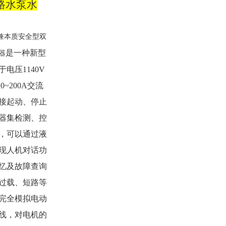
路水泵水
兼本质安全型双
是一种新型
器
于电压
1140V
至
0~200A
交流
接起动、停止
器集检测、控
，可以通过液
现人机对话功
忆及故障查询
过载、短路等
完全模拟电动
线，对电机的