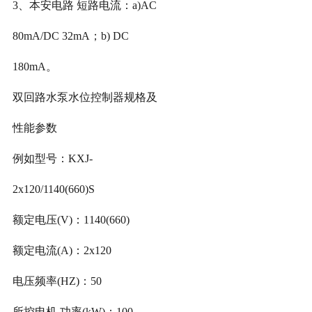
3
、本安电路 短路电流：
a)AC
80mA/DC 32mA
；
b) DC
180mA
。
双回路水泵水位控制器规格及
性能参数
例如型号：
KXJ-
2x120/1140(660)S
额定电压
(V)
：
1140(660)
额定电流
(A)
：
2x120
电压频率
(HZ)
：
50
所控电机 功率
(kW)
：
100